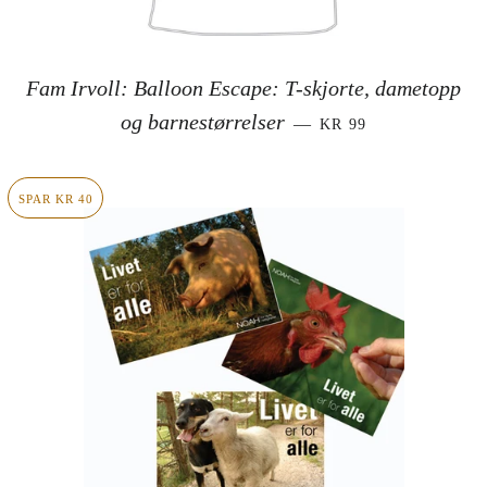
Fam Irvoll: Balloon Escape: T-skjorte, dametopp
SALGSPRIS
og barnestørrelser
—
KR 99
SPAR KR 40