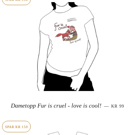
SALGSPRI
Dametopp Fur is cruel - love is cool!
—
KR 99
SPAR KR 150