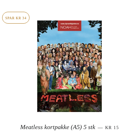
SPAR KR 34
SALGSPRIS
Meatless kortpakke (A5) 5 stk
—
KR 15