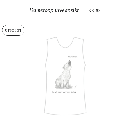
SALGSPRIS
Dametopp ulveansikt
—
KR 99
UTSOLGT