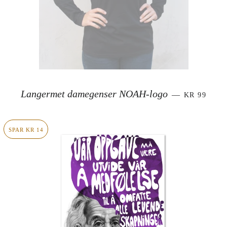
SALGSPRI
Langermet damegenser NOAH-logo
—
KR 99
SPAR KR 14