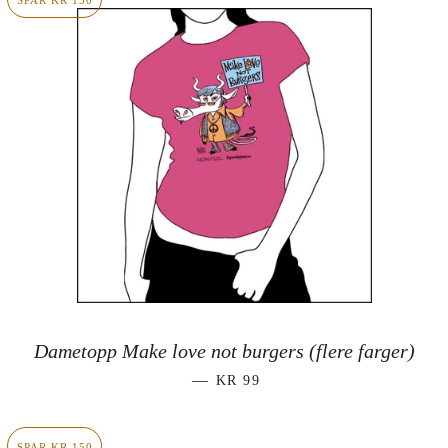
SPAR KR 150
Dametopp Make love not burgers (flere farger)
SALGSPRIS
—
KR 99
SPAR KR 150