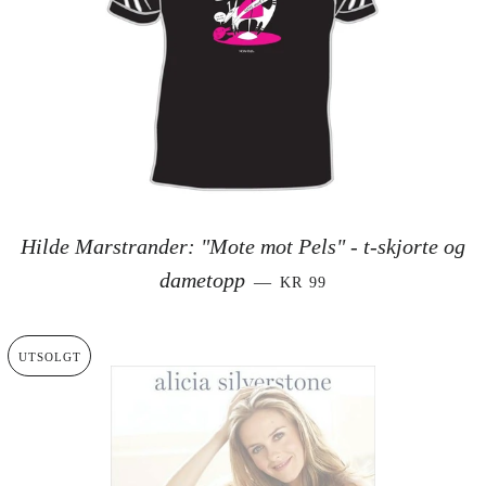
Hilde Marstrander: "Mote mot Pels" - t-skjorte og
SALGSPRIS
dametopp
—
KR 99
UTSOLGT