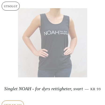
UTSOLGT
SALGSP
Singlet NOAH - for dyrs rettigheter, svart
—
KR 99