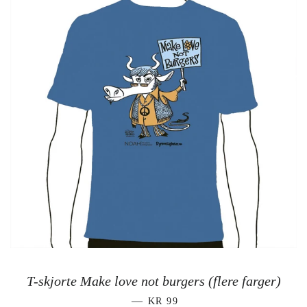
T-skjorte Make love not burgers (flere farger)
SALGSPRIS
—
KR 99