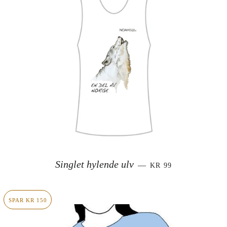
SALGSPRIS
Singlet hylende ulv
—
KR 99
SPAR KR 150