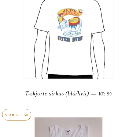
SALGSPRIS
T-skjorte sirkus (blå/hvit)
—
KR 99
SPAR KR 150