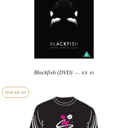
SALGSPRIS
Blackfish (DVD)
—
KR 49
SPAR KR 200