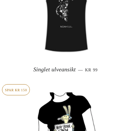
SALGSPRIS
Singlet ulveansikt
—
KR 99
SPAR KR 150