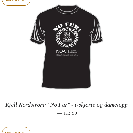
SPAR KR 200
Kjell Nordström: "No Fur" - t-skjorte og dametopp
SALGSPRIS
—
KR 99