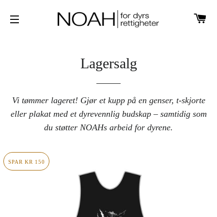
H
SIDENAVIGASJON
Lagersalg
Vi tømmer lageret! Gjør et kupp på en genser, t-skjorte
eller plakat med et dyrevennlig budskap – samtidig som
du støtter NOAHs arbeid for dyrene.
SPAR KR 150