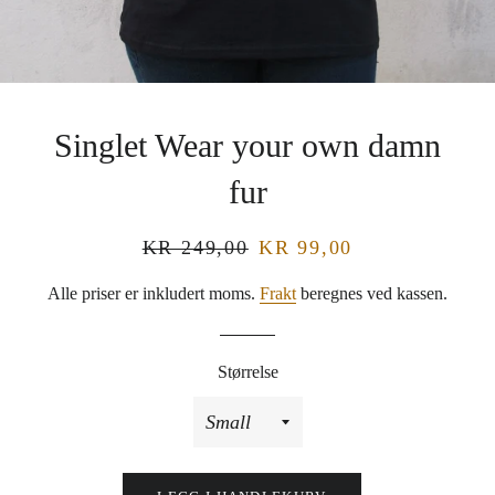
Singlet Wear your own damn
fur
Vanlig
KR 249,00
Salgspris
KR 99,00
pris
Alle priser er inkludert moms.
Frakt
beregnes ved kassen.
Størrelse