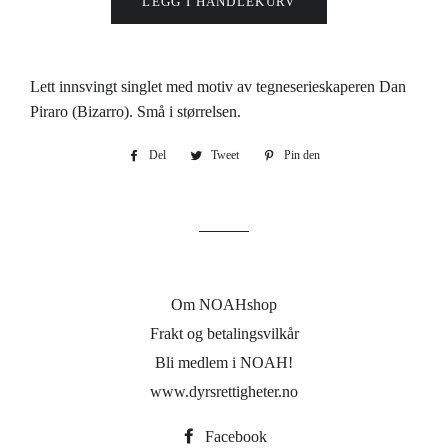
LEGG I HANDLEKURV
Lett innsvingt singlet med motiv av tegneserieskaperen Dan
Piraro (Bizarro). Små i størrelsen.
Del
Del
Tweet
Tweet
Pin den
Pin
på
på
på
Facebook
Twitter
Pinterest
Om NOAHshop
Frakt og betalingsvilkår
Bli medlem i NOAH!
www.dyrsrettigheter.no
Facebook