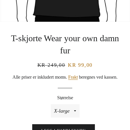
T-skjorte Wear your own damn
fur
Vanlig
KR 249,00
Salgspris
KR 99,00
pris
Alle priser er inkludert moms.
Frakt
beregnes ved kassen.
Størrelse