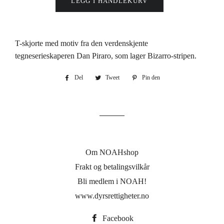
LEGG I HANDLEKURV
T-skjorte med motiv fra den verdenskjente
tegneserieskaperen Dan Piraro, som lager Bizarro-stripen.
Del
Del
Tweet
Tweet
Pin den
Pin
på
på
på
Facebook
Twitter
Pinterest
Om NOAHshop
Frakt og betalingsvilkår
Bli medlem i NOAH!
www.dyrsrettigheter.no
Facebook