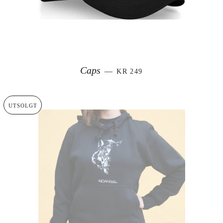
VANLIG PRIS
Caps
—
KR 249
UTSOLGT