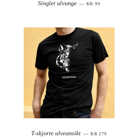
SALGSPRIS
Singlet ulvunge
—
KR 99
VANLIG PRIS
T-skjorte ulveansikt
—
KR 279