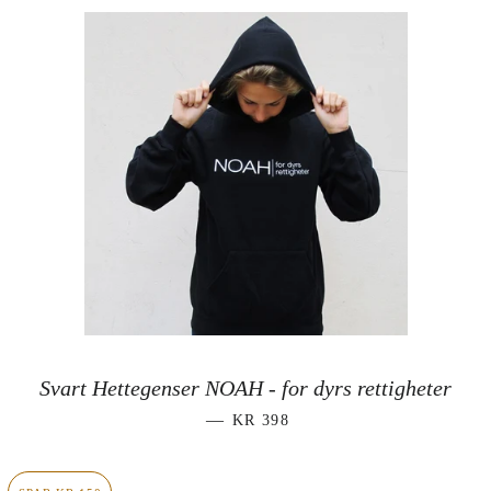
Svart Hettegenser NOAH - for dyrs rettigheter
VANLIG PRIS
—
KR 398