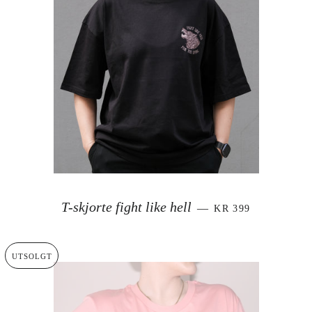
VANLIG PRIS
T-skjorte fight like hell
—
KR 399
UTSOLGT