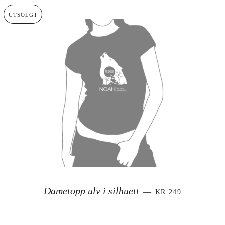
UTSOLGT
VANLIG PRIS
Dametopp ulv i silhuett
—
KR 249