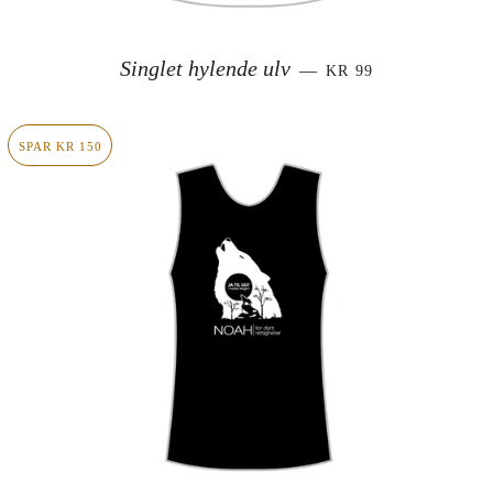
SALGSPRIS
Singlet hylende ulv
—
KR 99
SPAR KR 150