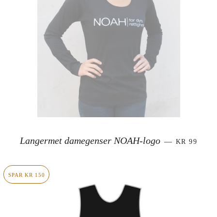
SALGSPRI
Langermet damegenser NOAH-logo
—
KR 99
SPAR KR 150