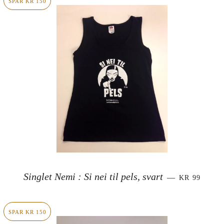
SPAR KR 150
SALGSPRIS
Singlet Nemi : Si nei til pels, svart
—
KR 99
SPAR KR 150