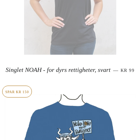
SALGSP
Singlet NOAH - for dyrs rettigheter, svart
—
KR 99
SPAR KR 150