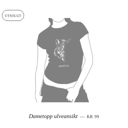
UTSOLGT
SALGSPRIS
Dametopp ulveansikt
—
KR 99