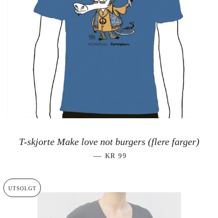
T-skjorte Make love not burgers (flere farger)
SALGSPRIS
—
KR 99
UTSOLGT