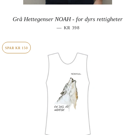
Grå Hettegenser NOAH - for dyrs rettigheter
VANLIG PRIS
—
KR 398
SPAR KR 150