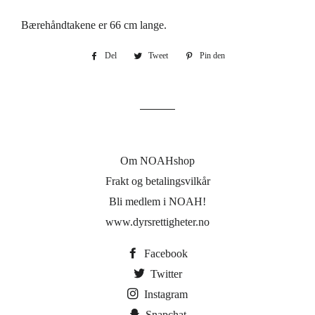
Bærehåndtakene er 66 cm lange.
Del
Del
Tweet
Tweet
Pin den
Pin
på
på
på
Facebook
Twitter
Pinterest
Om NOAHshop
Frakt og betalingsvilkår
Bli medlem i NOAH!
www.dyrsrettigheter.no
Facebook
Twitter
Instagram
Snapchat