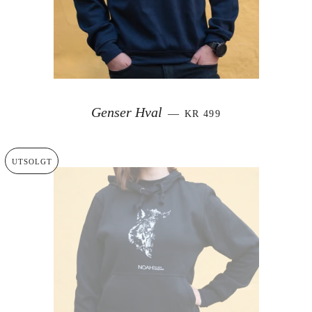
VANLIG PRIS
Genser Hval
—
KR 499
UTSOLGT