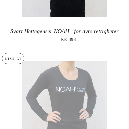
Svart Hettegenser NOAH - for dyrs rettigheter
VANLIG PRIS
—
KR 398
UTSOLGT