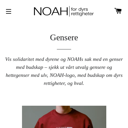
H
SIDENAVIGASJON
Gensere
Vis solidaritet med dyrene og NOAHs sak med en genser
med budskap – sjekk ut vårt utvalg gensere og
hettegenser med ulv, NOAH-logo, med budskap om dyrs
rettigheter, og hval.